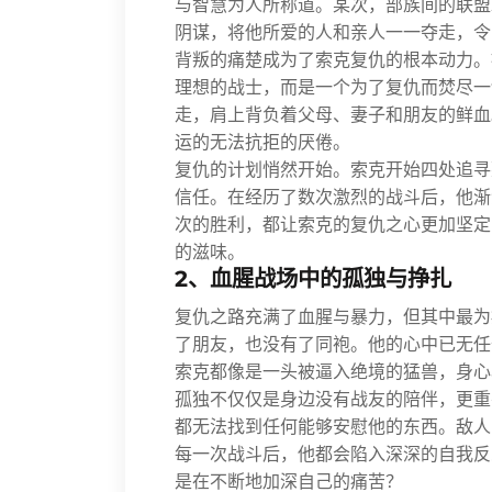
与智慧为人所称道。某次，部族间的联盟
阴谋，将他所爱的人和亲人一一夺走，令
背叛的痛楚成为了索克复仇的根本动力。
理想的战士，而是一个为了复仇而焚尽一
走，肩上背负着父母、妻子和朋友的鲜血
运的无法抗拒的厌倦。
复仇的计划悄然开始。索克开始四处追寻
信任。在经历了数次激烈的战斗后，他渐
次的胜利，都让索克的复仇之心更加坚定
的滋味。
2、血腥战场中的孤独与挣扎
复仇之路充满了血腥与暴力，但其中最为
了朋友，也没有了同袍。他的心中已无任
索克都像是一头被逼入绝境的猛兽，身心
孤独不仅仅是身边没有战友的陪伴，更重
都无法找到任何能够安慰他的东西。敌人
每一次战斗后，他都会陷入深深的自我反
是在不断地加深自己的痛苦？