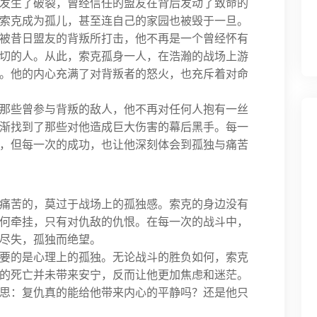
发生了破裂，曾经信任的盟友在背后发动了致命的
索克成为孤儿，甚至连自己的家园也被毁于一旦。
被昔日盟友的背叛所打击，他不再是一个曾经怀有
切的人。从此，索克孤身一人，在浩瀚的战场上游
。他的内心充满了对背叛者的怒火，也充斥着对命
那些曾参与背叛的敌人，他不再对任何人抱有一丝
渐找到了那些对他造成巨大伤害的幕后黑手。每一
，但每一次的成功，也让他深刻体会到孤独与痛苦
痛苦的，莫过于战场上的孤独感。索克的身边没有
何牵挂，只有对仇敌的仇恨。在每一次的战斗中，
尽失，孤独而绝望。
要的是心理上的孤独。无论战斗的胜负如何，索克
的死亡并未带来安宁，反而让他更加焦虑和迷茫。
思：复仇真的能给他带来内心的平静吗？还是他只