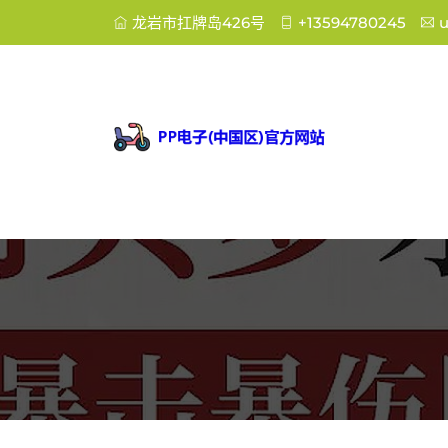
龙岩市扛牌岛426号
+13594780245