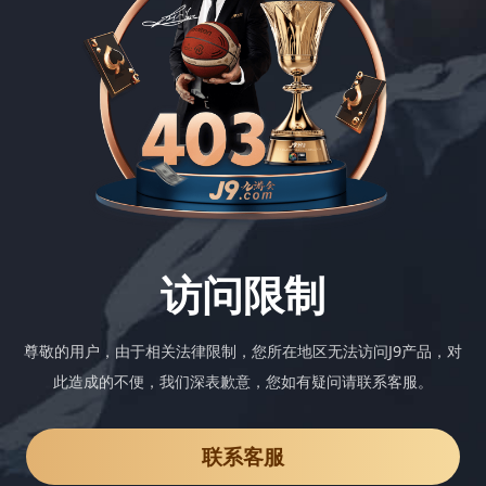
访问限制
尊敬的用户，由于相关法律限制，您所在地区无法访问J9产品，对
此造成的不便，我们深表歉意，您如有疑问请联系客服。
联系客服