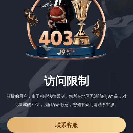
访问限制
尊敬的用户，由于相关法律限制，您所在地区无法访问J9产品，对
此造成的不便，我们深表歉意，您如有疑问请联系客服。
联系客服