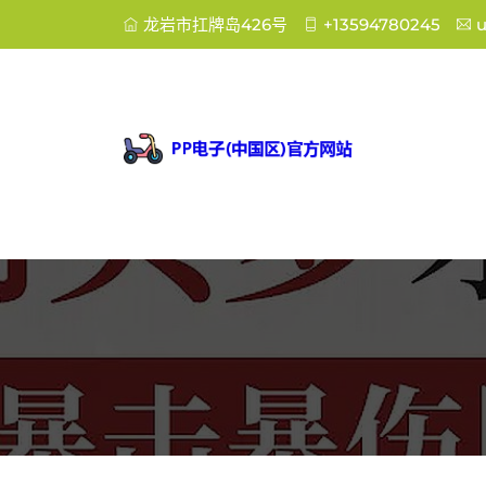
龙岩市扛牌岛426号
+13594780245